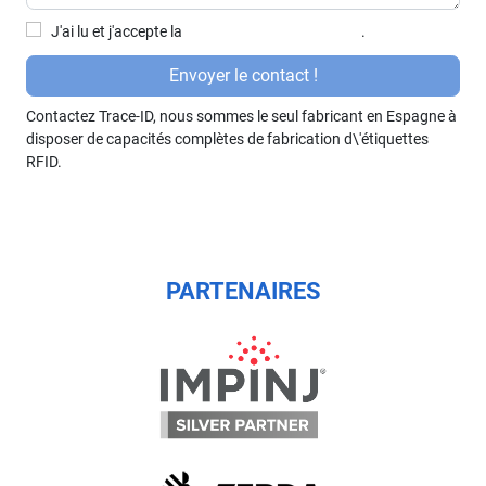
J'ai lu et j'accepte la
politique de confidentialité
.
P
Envoyer le contact !
or
Contactez Trace-ID, nous sommes le seul fabricant en Espagne à
f
disposer de capacités complètes de fabrication d\'étiquettes
a
RFID.
v
or
,
d
ej
PARTENAIRES
a
e
st
e
c
a
m
p