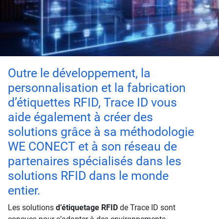
Outre le développement, la
personnalisation et la fabrication
d’étiquettes RFID, Trace ID vous
aide également à créer des
solutions grâce à sa méthodologie
WE CONECT et à son réseau de
partenaires spécialisés dans les
solutions RFID dans le monde
entier.
Les solutions
d’étiquetage RFID
de Trace ID sont