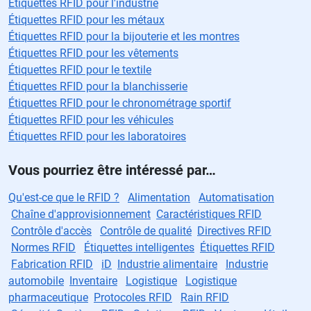
Étiquettes RFID pour l'industrie
Étiquettes RFID pour les métaux
Étiquettes RFID pour la bijouterie et les montres
Étiquettes RFID pour les vêtements
Étiquettes RFID pour le textile
Étiquettes RFID pour la blanchisserie
Étiquettes RFID pour le chronométrage sportif
Étiquettes RFID pour les véhicules
Étiquettes RFID pour les laboratoires
Vous pourriez être intéressé par…
Qu'est-ce que le RFID ?
Alimentation
Automatisation
Chaîne d'approvisionnement
Caractéristiques RFID
Contrôle d'accès
Contrôle de qualité
Directives RFID
Normes RFID
Étiquettes intelligentes
Étiquettes RFID
Fabrication RFID
iD
Industrie alimentaire
Industrie
automobile
Inventaire
Logistique
Logistique
pharmaceutique
Protocoles RFID
Rain RFID