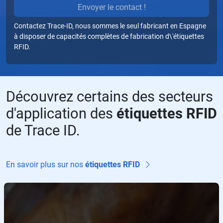
P
Envoyer le contact !
or
Contactez Trace-ID, nous sommes le seul fabricant en Espagne
f
à disposer de capacités complètes de fabrication d\'étiquettes
a
RFID.
v
or
,
d
Découvrez certains des secteurs
ej
d'application des
étiquettes RFID
a
e
de Trace ID.
st
e
c
En savoir plus sur nos
étiquettes RFID
a
m
p
o
v