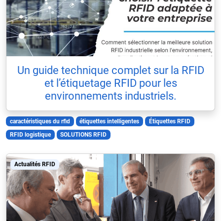
Un guide technique complet sur la RFID
et l’étiquetage RFID pour les
environnements industriels.
caractéristiques du rfid
étiquettes intelligentes
Étiquettes RFID
RFID logistique
SOLUTIONS RFID
Actualités RFID