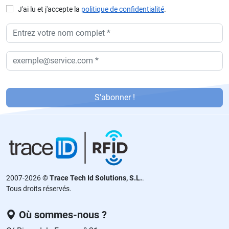
J'ai lu et j'accepte la
politique de confidentialité
.
P
or
S'abonner !
f
a
v
or
,
d
2007-2026 ©
Trace Tech Id Solutions, S.L.
.
ej
Tous droits réservés.
a
e
Où sommes-nous ?
st