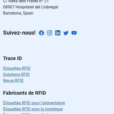
C/ Riera dels Frares nº 21
e
08907 Hospitalet del Llobregat
c
Barcelona, Spain
a
m
p
Suivez-nous!
o
v
a
cí
o.
Trace ID
Étiquettes RFID
Solutions RFID
Revue RFID
Fabricants de RFID
Étiquettes RFID pour l'alimentation
Étiquettes RFID pour la logistique