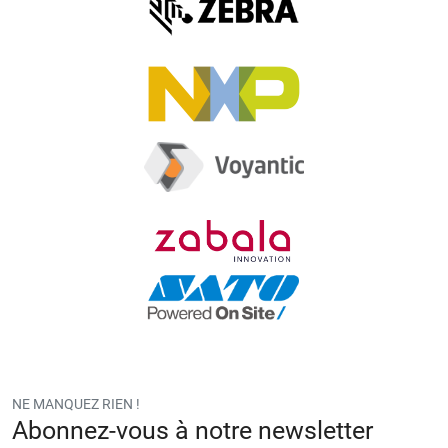
o
v
a
cí
o.
NE MANQUEZ RIEN !
Abonnez-vous à notre newsletter