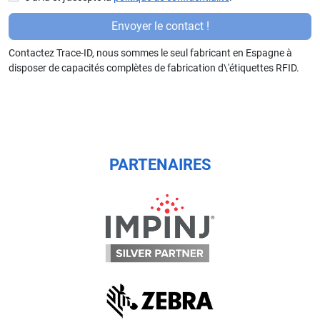
P
Envoyer le contact !
or
Contactez Trace-ID, nous sommes le seul fabricant en Espagne à
f
disposer de capacités complètes de fabrication d\'étiquettes RFID.
a
v
or
,
d
ej
PARTENAIRES
a
e
st
e
c
a
m
p
o