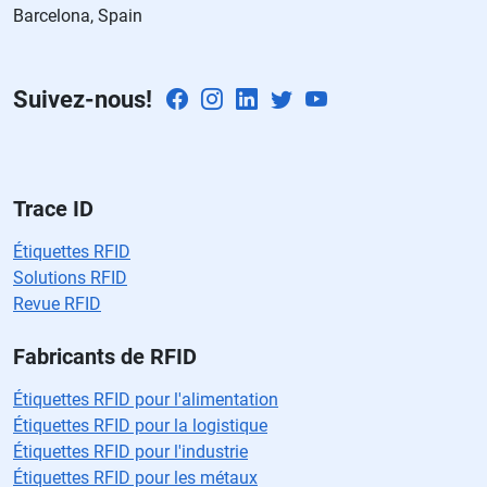
Barcelona, Spain
a
m
p
Suivez-nous!
o
v
a
cí
o.
Trace ID
Étiquettes RFID
Solutions RFID
Revue RFID
Fabricants de RFID
Étiquettes RFID pour l'alimentation
Étiquettes RFID pour la logistique
Étiquettes RFID pour l'industrie
Étiquettes RFID pour les métaux