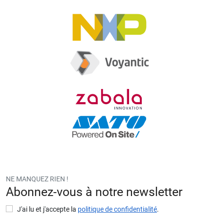
v
a
cí
o.
NE MANQUEZ RIEN !
Abonnez-vous à notre newsletter
J'ai lu et j'accepte la
politique de confidentialité
.