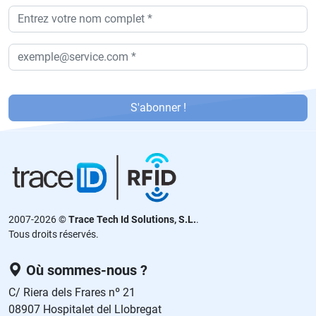
P
or
S'abonner !
f
a
v
or
,
d
2007-2026 ©
Trace Tech Id Solutions, S.L.
.
ej
Tous droits réservés.
a
e
Où sommes-nous ?
st
C/ Riera dels Frares nº 21
e
08907 Hospitalet del Llobregat
c