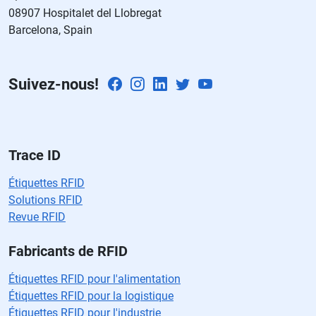
08907 Hospitalet del Llobregat
c
Barcelona, Spain
a
m
p
Suivez-nous!
o
v
a
cí
o.
Trace ID
Étiquettes RFID
Solutions RFID
Revue RFID
Fabricants de RFID
Étiquettes RFID pour l'alimentation
Étiquettes RFID pour la logistique
Étiquettes RFID pour l'industrie