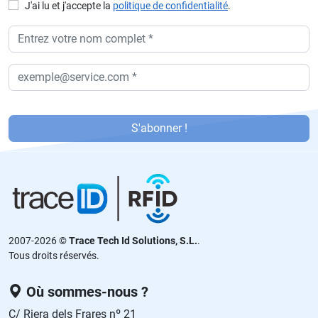
J'ai lu et j'accepte la
politique de confidentialité
.
P
or
S'abonner !
f
a
v
or
,
d
2007-2026 ©
Trace Tech Id Solutions, S.L.
.
ej
Tous droits réservés.
a
e
Où sommes-nous ?
st
C/ Riera dels Frares nº 21
e