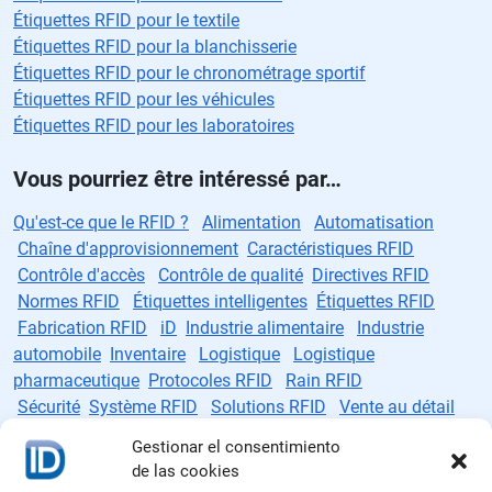
Étiquettes RFID pour le textile
Étiquettes RFID pour la blanchisserie
Étiquettes RFID pour le chronométrage sportif
Étiquettes RFID pour les véhicules
Étiquettes RFID pour les laboratoires
Vous pourriez être intéressé par…
Qu'est-ce que le RFID ?
Alimentation
Automatisation
Chaîne d'approvisionnement
Caractéristiques RFID
Contrôle d'accès
Contrôle de qualité
Directives RFID
Normes RFID
Étiquettes intelligentes
Étiquettes RFID
Fabrication RFID
iD
Industrie alimentaire
Industrie
automobile
Inventaire
Logistique
Logistique
pharmaceutique
Protocoles RFID
Rain RFID
Sécurité
Système RFID
Solutions RFID
Vente au détail
Ventes
Gestionar el consentimiento
de las cookies