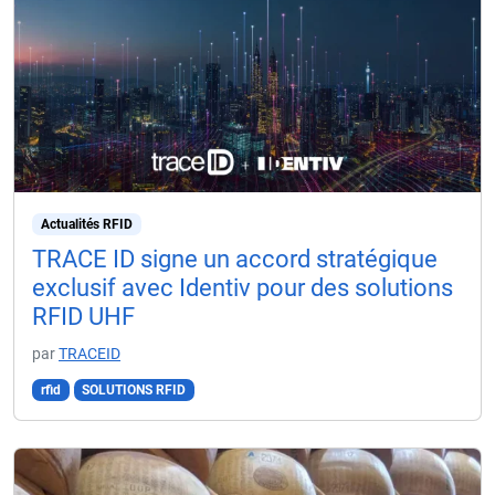
Actualités RFID
TRACE ID signe un accord stratégique
exclusif avec Identiv pour des solutions
RFID UHF
par
TRACEID
rfid
SOLUTIONS RFID