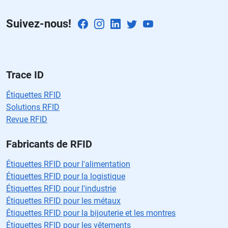
p
Suivez-nous!
o
v
a
cí
o.
Trace ID
Étiquettes RFID
Solutions RFID
Revue RFID
Fabricants de RFID
Étiquettes RFID pour l'alimentation
Étiquettes RFID pour la logistique
Étiquettes RFID pour l'industrie
Étiquettes RFID pour les métaux
Étiquettes RFID pour la bijouterie et les montres
Étiquettes RFID pour les vêtements