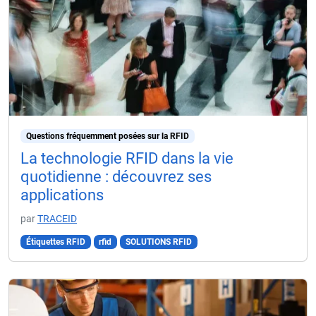
Questions fréquemment posées sur la RFID
La technologie RFID dans la vie
quotidienne : découvrez ses
applications
par
TRACEID
Étiquettes RFID
rfid
SOLUTIONS RFID