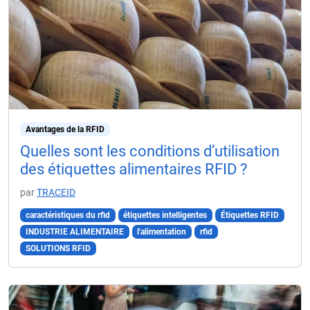
Avantages de la RFID
Quelles sont les conditions d’utilisation
des étiquettes alimentaires RFID ?
par
TRACEID
caractéristiques du rfid
étiquettes intelligentes
Étiquettes RFID
INDUSTRIE ALIMENTAIRE
l'alimentation
rfid
SOLUTIONS RFID