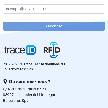
P
or
S'abonner !
f
a
v
or
,
d
2007-2026 ©
Trace Tech Id Solutions, S.L.
.
ej
Tous droits réservés.
a
e
Où sommes-nous ?
st
C/ Riera dels Frares nº 21
e
08907 Hospitalet del Llobregat
c
Barcelona, Spain
a
m