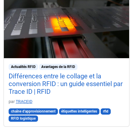
Actualités RFID
Avantages de la RFID
Différences entre le collage et la
conversion RFID : un guide essentiel par
Trace ID | RFID
par
TRACEID
chaîne d'approvisionnement
étiquettes intelligentes
rfid
RFID logistique