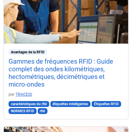
Avantages de la RFID
Gammes de fréquences RFID : Guide
complet des ondes kilométriques,
hectométriques, décimétriques et
micro-ondes
par
TRACEID
caractéristiques du rfid
étiquettes intelligentes
Étiquettes RFID
NORMES RFID
rfid