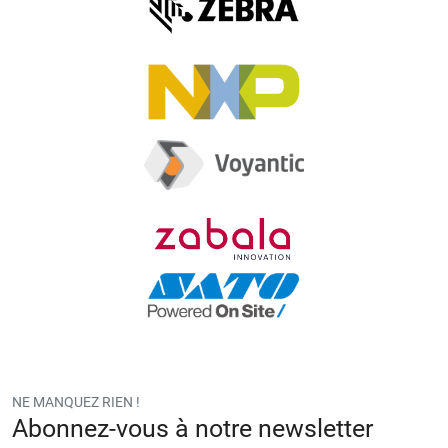
p
o
v
a
cí
o.
NE MANQUEZ RIEN !
Abonnez-vous à notre newsletter