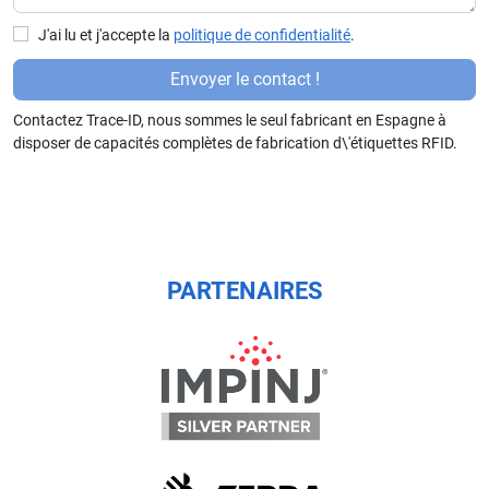
J'ai lu et j'accepte la
politique de confidentialité
.
P
Envoyer le contact !
or
Contactez Trace-ID, nous sommes le seul fabricant en Espagne à
f
disposer de capacités complètes de fabrication d\'étiquettes RFID.
a
v
or
,
d
ej
PARTENAIRES
a
e
st
e
c
a
m