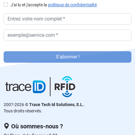
J'ai lu et j'accepte la
politique de confidentialité
.
P
or
S'abonner !
f
a
v
or
,
d
2007-2026 ©
Trace Tech Id Solutions, S.L.
.
ej
Tous droits réservés.
a
e
Où sommes-nous ?
st