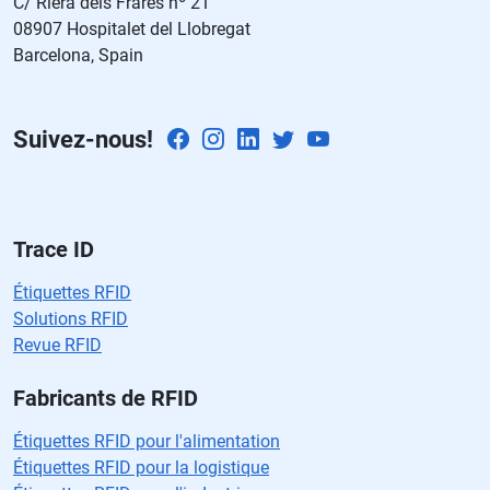
C/ Riera dels Frares nº 21
e
08907 Hospitalet del Llobregat
c
Barcelona, Spain
a
m
p
Suivez-nous!
o
v
a
cí
o.
Trace ID
Étiquettes RFID
Solutions RFID
Revue RFID
Fabricants de RFID
Étiquettes RFID pour l'alimentation
Étiquettes RFID pour la logistique