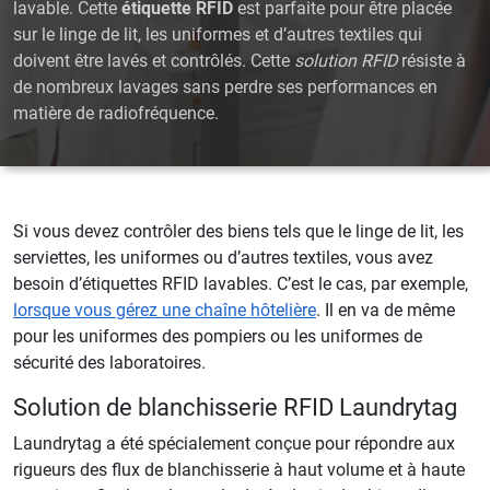
lavable. Cette
étiquette RFID
est parfaite pour être placée
sur le linge de lit, les uniformes et d’autres textiles qui
doivent être lavés et contrôlés. Cette
solution RFID
résiste à
de nombreux lavages sans perdre ses performances en
matière de radiofréquence.
Si vous devez contrôler des biens tels que le linge de lit, les
serviettes, les uniformes ou d’autres textiles, vous avez
besoin d’étiquettes RFID lavables. C’est le cas, par exemple,
lorsque vous gérez une chaîne hôtelière
. Il en va de même
pour les uniformes des pompiers ou les uniformes de
sécurité des laboratoires.
Solution de blanchisserie RFID Laundrytag
Laundrytag a été spécialement conçue pour répondre aux
rigueurs des flux de blanchisserie à haut volume et à haute