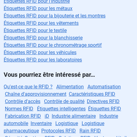
Étiquettes RFID pour l'industrie
Étiquettes RFID pour les métaux
Étiquettes RFID pour la bijouterie et les montres
Étiquettes RFID pour les vêtements
Étiquettes RFID pour le textile
Étiquettes RFID pour la blanchisserie
Étiquettes RFID pour le chronométrage sportif
Étiquettes RFID pour les véhicules
Étiquettes RFID pour les laboratoires
Vous pourriez être intéressé par…
Qu'est-ce que le RFID ?
Alimentation
Automatisation
Chaîne d'approvisionnement
Caractéristiques RFID
Contrôle d'accès
Contrôle de qualité
Directives RFID
Normes RFID
Étiquettes intelligentes
Étiquettes RFID
Fabrication RFID
iD
Industrie alimentaire
Industrie
automobile
Inventaire
Logistique
Logistique
pharmaceutique
Protocoles RFID
Rain RFID