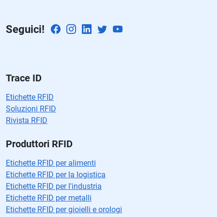
m
p
Seguici!
o
v
a
cí
o.
Trace ID
Etichette RFID
Soluzioni RFID
Rivista RFID
Produttori RFID
Etichette RFID per alimenti
Etichette RFID per la logistica
Etichette RFID per l'industria
Etichette RFID per metalli
Etichette RFID per gioielli e orologi