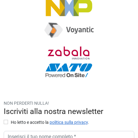
o
v
a
cí
o.
NON PERDERTI NULLA!
Iscriviti alla nostra newsletter
Ho letto e accetto la
politica sulla privacy
.