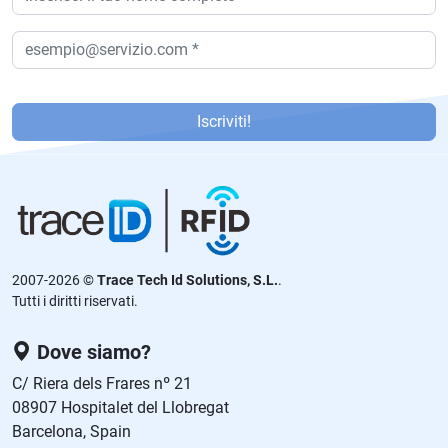
P
or
Iscriviti!
f
a
v
or
,
d
2007-2026 ©
Trace Tech Id Solutions, S.L.
.
ej
Tutti i diritti riservati.
a
e
Dove siamo?
st
C/ Riera dels Frares nº 21
e
08907 Hospitalet del Llobregat
c
Barcelona, Spain
a