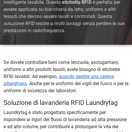
intelligente lavabile. Questa
etichetta RFID
è perfetta per
essere applicata su biancheria da letto, uniformi e altri
tessuti che devono essere lavati e controllati. Questa
soluzione RFID
resiste a molti lavaggi senza perdere le sue
prestazioni in radiofrequenza.
Se dovete controllare beni come lenzuola, asciugamani,
uniformi o altri prodotti tessili, avete bisogno di etichette
RFID lavabili. Ad esempio,
quando gestite una catena
alberghiera
. Anche per le uniformi dei vigili del fuoco o per le
uniformi di sicurezza dei laboratori.
Soluzione di lavanderia RFID Laundrytag
Laundrytag è stato progettato specificamente per
rispondere ai rigori dei flussi di lavanderia ad alta pressione
e ad alto volume, per contribuire a prolungare la vita dei