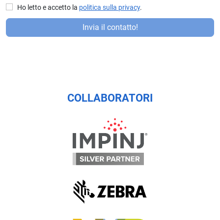
Ho letto e accetto la
politica sulla privacy
.
P
Invia il contatto!
or
f
a
v
or
,
COLLABORATORI
d
ej
a
e
st
e
c
a
m
p