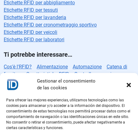
Etichette RFID per abbigliamento
Etichette RFID per tessuti
Etichette RFID per lavanderia
Etichette RFID per cronometraggio sportivo
Etichette RFID per veicoli
Etichette RFID per laboratori
Ti potrebbe interessare…
Cos'è l'RFID?
Alimentazione
Automazione
Catena di
fornitura
Caratteristiche RFID
Controllo accessi
Gestionar el consentimiento
Controllo qualità
Direttive RFID
Standard RFID
Etichette
de las cookies
intelligenti
Etichette RFID
Produzione RFID
iD
Industria
alimentare
Industria automobilistica
Inventario
Para ofrecer las mejores experiencias, utilizamos tecnologías como las
Logistica
Logistica farmaceutica
Protocolli RFID
Rain
cookies para almacenar y/o acceder a la información del dispositivo. El
RFID
Sicurezza
Sistema RFID
Soluzioni RFID
Vendita
consentimiento de estas tecnologías nos permitirá procesar datos como el
comportamiento de navegación o las identificaciones únicas en este sitio.
al dettaglio
Vendite
No consentir o retirar el consentimiento, puede afectar negativamente a
ciertas características y funciones.