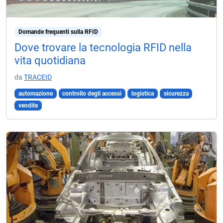
Domande frequenti sulla RFID
Dove trovare la tecnologia RFID nella
vita quotidiana
da
TRACEID
automazione
controllo degli accessi
logistica
sicurezza
vendite