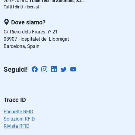
2007-2026 ©
Trace Tech Id Solutions, S.L.
.
ej
Tutti i diritti riservati.
a
e
Dove siamo?
st
C/ Riera dels Frares nº 21
e
08907 Hospitalet del Llobregat
c
Barcelona, Spain
a
m
p
Seguici!
o
v
a
cí
o.
Trace ID
Etichette RFID
Soluzioni RFID
Rivista RFID