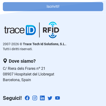
P
or
Iscriviti!
f
a
v
or
,
d
2007-2026 ©
Trace Tech Id Solutions, S.L.
.
ej
Tutti i diritti riservati.
a
e
Dove siamo?
st
C/ Riera dels Frares nº 21
e
08907 Hospitalet del Llobregat
c
Barcelona, Spain
a
m
p
Seguici!
o
v