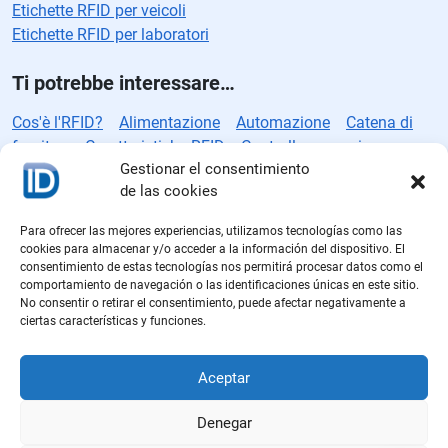
Etichette RFID per veicoli
Etichette RFID per laboratori
Ti potrebbe interessare…
Cos'è l'RFID?
Alimentazione
Automazione
Catena di
fornitura
Caratteristiche RFID
Controllo accessi
Gestionar el consentimiento
Controllo qualità
Direttive RFID
Standard RFID
Etichette
de las cookies
intelligenti
Etichette RFID
Produzione RFID
iD
Industria
alimentare
Industria automobilistica
Inventario
Para ofrecer las mejores experiencias, utilizamos tecnologías como las
Logistica
Logistica farmaceutica
Protocolli RFID
Rain
cookies para almacenar y/o acceder a la información del dispositivo. El
RFID
Sicurezza
Sistema RFID
Soluzioni RFID
Vendita
consentimiento de estas tecnologías nos permitirá procesar datos como el
comportamiento de navegación o las identificaciones únicas en este sitio.
al dettaglio
Vendite
No consentir o retirar el consentimiento, puede afectar negativamente a
ciertas características y funciones.
Aceptar
Denegar