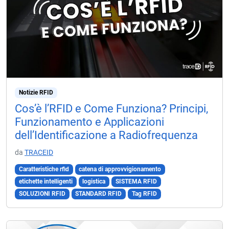
Notizie RFID
Cos’è l’RFID e Come Funziona? Principi,
Funzionamento e Applicazioni
dell’Identificazione a Radiofrequenza
da
TRACEID
Caratteristiche rfid
catena di approvvigionamento
etichette intelligenti
logistica
SISTEMA RFID
SOLUZIONI RFID
STANDARD RFID
Tag RFID