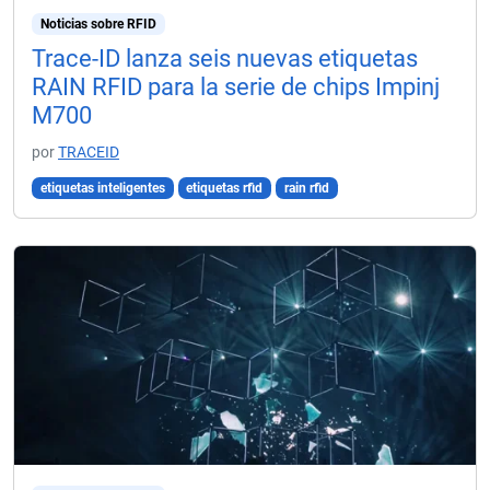
Noticias sobre RFID
Trace-ID lanza seis nuevas etiquetas
RAIN RFID para la serie de chips Impinj
M700
por
TRACEID
etiquetas inteligentes
etiquetas rfid
rain rfid