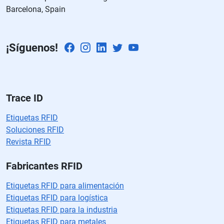
Barcelona, Spain
a
m
p
¡Síguenos!
o
v
a
cí
o.
Trace ID
Etiquetas RFID
Soluciones RFID
Revista RFID
Fabricantes RFID
Etiquetas RFID para alimentación
Etiquetas RFID para logística
Etiquetas RFID para la industria
Etiquetas RFID para metales