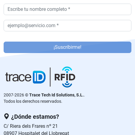
P
or
¡Suscríbirme!
f
a
v
or
,
d
2007-2026 ©
Trace Tech Id Solutions, S.L.
.
ej
Todos los derechos reservados.
a
e
¿Dónde estamos?
st
C/ Riera dels Frares nº 21
e
08907 Hospitalet del Llobregat
c