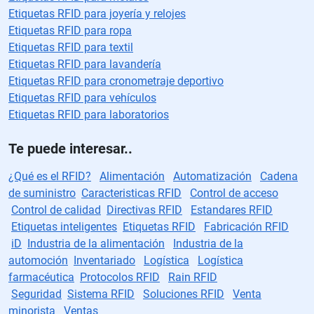
Etiquetas RFID para joyería y relojes
Etiquetas RFID para ropa
Etiquetas RFID para textil
Etiquetas RFID para lavandería
Etiquetas RFID para cronometraje deportivo
Etiquetas RFID para vehículos
Etiquetas RFID para laboratorios
Te puede interesar..
¿Qué es el RFID?
Alimentación
Automatización
Cadena
de suministro
Caracteristicas RFID
Control de acceso
Control de calidad
Directivas RFID
Estandares RFID
Etiquetas inteligentes
Etiquetas RFID
Fabricación RFID
iD
Industria de la alimentación
Industria de la
automoción
Inventariado
Logística
Logística
farmacéutica
Protocolos RFID
Rain RFID
Seguridad
Sistema RFID
Soluciones RFID
Venta
minorista
Ventas