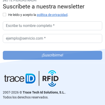
¡NO TE PIERDAS NADA!
Suscríbete a nuestra newsletter
He leído y acepto la
política de privacidad
.
P
or
¡Suscríbirme!
f
a
v
or
,
d
2007-2026 ©
Trace Tech Id Solutions, S.L.
.
ej
Todos los derechos reservados.
a