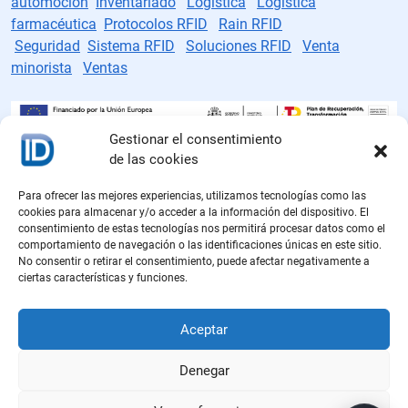
automoción
Inventariado
Logística
Logística
farmacéutica
Protocolos RFID
Rain RFID
Seguridad
Sistema RFID
Soluciones RFID
Venta
minorista
Ventas
Gestionar el consentimiento
de las cookies
Fabricante de etiquetas RFID
Para ofrecer las mejores experiencias, utilizamos tecnologías como las
Políticas de cookies
cookies para almacenar y/o acceder a la información del dispositivo. El
consentimiento de estas tecnologías nos permitirá procesar datos como el
Política de privacidad
comportamiento de navegación o las identificaciones únicas en este sitio.
No consentir o retirar el consentimiento, puede afectar negativamente a
ciertas características y funciones.
Aviso legal
Política de calidad
Aceptar
Denegar