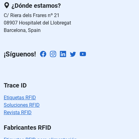
e
¿Dónde estamos?
st
C/ Riera dels Frares nº 21
e
08907 Hospitalet del Llobregat
c
Barcelona, Spain
a
m
p
¡Síguenos!
o
v
a
cí
o.
Trace ID
Etiquetas RFID
Soluciones RFID
Revista RFID
Fabricantes RFID