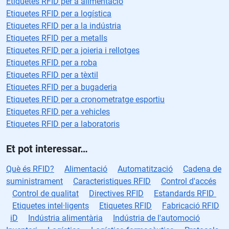
Etiquetes RFID per a alimentació
Etiquetes RFID per a logística
Etiquetes RFID per a la indústria
Etiquetes RFID per a metalls
Etiquetes RFID per a joieria i rellotges
Etiquetes RFID per a roba
Etiquetes RFID per a tèxtil
Etiquetes RFID per a bugaderia
Etiquetes RFID per a cronometratge esportiu
Etiquetes RFID per a vehicles
Etiquetes RFID per a laboratoris
Et pot interessar…
Què és RFID?
Alimentació
Automatització
Cadena de
suministrament
Caracteristiques RFID
Control d'accés
Control de qualitat
Directives RFID
Estandards RFID
Etiquetes intel·ligents
Etiquetes RFID
Fabricació RFID
iD
Indústria alimentària
Indústria de l'automoció