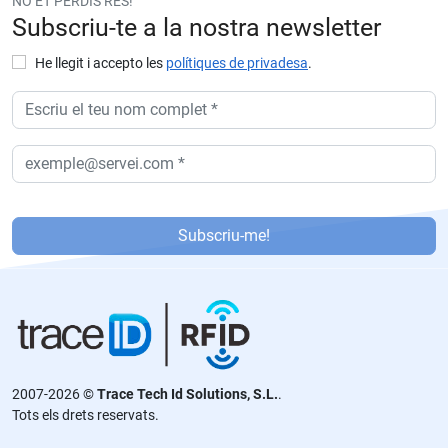
NO ET PERDIS RES!
Subscriu-te a la nostra newsletter
He llegit i accepto les
polítiques de privadesa
.
P
or
Subscriu-me!
f
a
v
or
,
d
2007-2026 ©
Trace Tech Id Solutions, S.L.
.
ej
Tots els drets reservats.
a