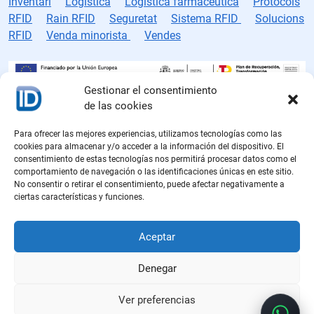
Inventari
Logística
Logística farmacèutica
Protocols
RFID
Rain RFID
Seguretat
Sistema RFID
Solucions
RFID
Venda minorista
Vendes
Gestionar el consentimiento
de las cookies
Fabricant d’etiquetes RFID
Para ofrecer las mejores experiencias, utilizamos tecnologías como las
Polítiques de cookies
cookies para almacenar y/o acceder a la información del dispositivo. El
consentimiento de estas tecnologías nos permitirá procesar datos como el
Polítiques de privadesa
comportamiento de navegación o las identificaciones únicas en este sitio.
No consentir o retirar el consentimiento, puede afectar negativamente a
ciertas características y funciones.
Avís Legal
Polítiques de Qualitat
Aceptar
Denegar
Ver preferencias