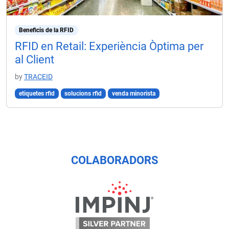
Beneficis de la RFID
RFID en Retail: Experiència Òptima per
al Client
by
TRACEID
etiquetes rfid
solucions rfid
venda minorista
COLABORADORS