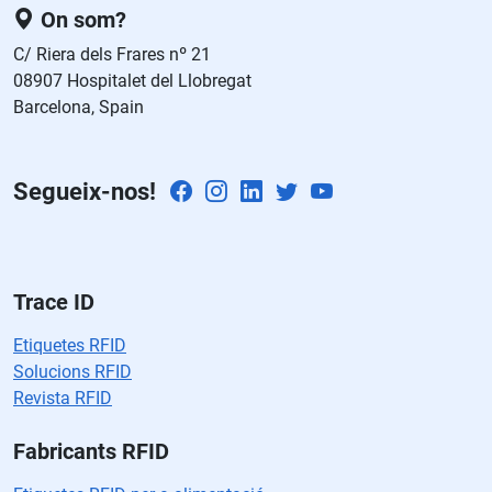
e
On som?
st
C/ Riera dels Frares nº 21
e
08907 Hospitalet del Llobregat
c
Barcelona, Spain
a
m
p
Segueix-nos!
o
v
a
cí
o.
Trace ID
Etiquetes RFID
Solucions RFID
Revista RFID
Fabricants RFID