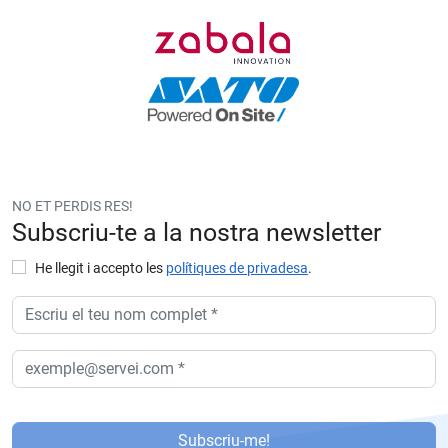
NO ET PERDIS RES!
Subscriu-te a la nostra newsletter
He llegit i accepto les
polítiques de privadesa
.
P
or
Subscriu-me!