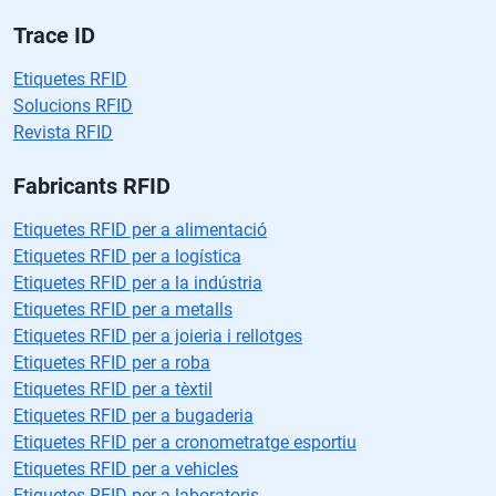
cí
o.
Trace ID
Etiquetes RFID
Solucions RFID
Revista RFID
Fabricants RFID
Etiquetes RFID per a alimentació
Etiquetes RFID per a logística
Etiquetes RFID per a la indústria
Etiquetes RFID per a metalls
Etiquetes RFID per a joieria i rellotges
Etiquetes RFID per a roba
Etiquetes RFID per a tèxtil
Etiquetes RFID per a bugaderia
Etiquetes RFID per a cronometratge esportiu
Etiquetes RFID per a vehicles
Etiquetes RFID per a laboratoris