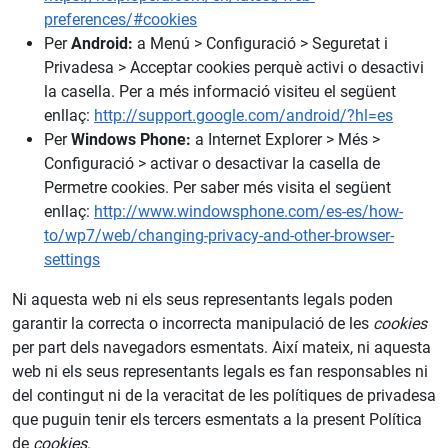
preferences/#cookies
Per
Android:
a Menú > Configuració > Seguretat i
Privadesa > Acceptar cookies perquè activi o desactivi
la casella. Per a més informació visiteu el següent
enllaç:
http://support.google.com/android/?hl=es
Per
Windows Phone:
a Internet Explorer > Més >
Configuració > activar o desactivar la casella de
Permetre cookies. Per saber més visita el següent
enllaç:
http://www.windowsphone.com/es-es/how-
to/wp7/web/changing-privacy-and-other-browser-
settings
Ni aquesta web ni els seus representants legals poden
garantir la correcta o incorrecta manipulació de les
cookies
per part dels navegadors esmentats. Així mateix, ni aquesta
web ni els seus representants legals es fan responsables ni
del contingut ni de la veracitat de les polítiques de privadesa
que puguin tenir els tercers esmentats a la present Política
de
cookies
.