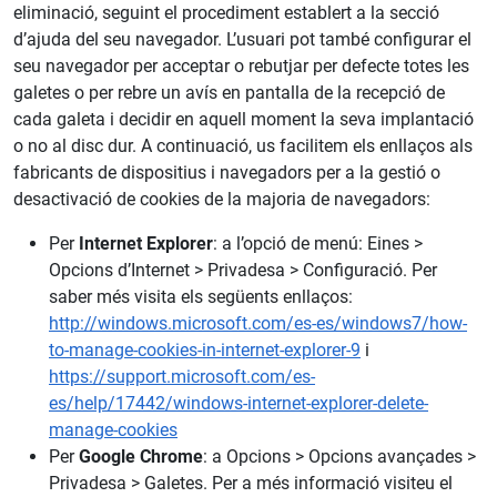
eliminació, seguint el procediment establert a la secció
d’ajuda del seu navegador. L’usuari pot també configurar el
seu navegador per acceptar o rebutjar per defecte totes les
galetes o per rebre un avís en pantalla de la recepció de
cada galeta i decidir en aquell moment la seva implantació
o no al disc dur. A continuació, us facilitem els enllaços als
fabricants de dispositius i navegadors per a la gestió o
desactivació de cookies de la majoria de navegadors:
Per
Internet Explorer
: a l’opció de menú: Eines >
Opcions d’Internet > Privadesa > Configuració. Per
saber més visita els següents enllaços:
http://windows.microsoft.com/es-es/windows7/how-
to-manage-cookies-in-internet-explorer-9
i
https://support.microsoft.com/es-
es/help/17442/windows-internet-explorer-delete-
manage-cookies
Per
Google Chrome
: a Opcions > Opcions avançades >
Privadesa > Galetes. Per a més informació visiteu el