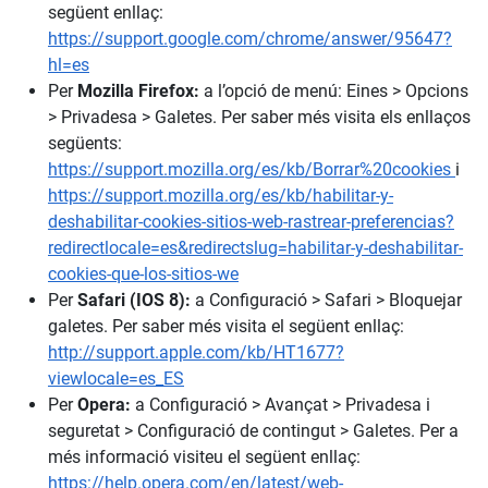
següent enllaç:
https://support.google.com/chrome/answer/95647?
hl=es
Per
Mozilla Firefox:
a l’opció de menú: Eines > Opcions
> Privadesa > Galetes. Per saber més visita els enllaços
següents:
https://support.mozilla.org/es/kb/Borrar%20cookies
i
https://support.mozilla.org/es/kb/habilitar-y-
deshabilitar-cookies-sitios-web-rastrear-preferencias?
redirectlocale=es&redirectslug=habilitar-y-deshabilitar-
cookies-que-los-sitios-we
Per
Safari (IOS 8):
a Configuració > Safari > Bloquejar
galetes. Per saber més visita el següent enllaç:
http://support.apple.com/kb/HT1677?
viewlocale=es_ES
Per
Opera:
a Configuració > Avançat > Privadesa i
seguretat > Configuració de contingut > Galetes. Per a
més informació visiteu el següent enllaç:
https://help.opera.com/en/latest/web-