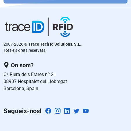
f
a
v
or
,
d
2007-2026 ©
Trace Tech Id Solutions, S.L.
.
ej
Tots els drets reservats.
a
e
On som?
st
C/ Riera dels Frares nº 21
e
08907 Hospitalet del Llobregat
c
Barcelona, Spain
a
m
p
Segueix-nos!
o
v
a