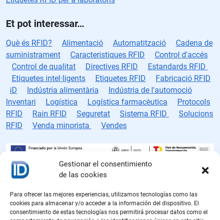
Et pot interessar…
Què és RFID?
Alimentació
Automatització
Cadena de
suministrament
Caracteristiques RFID
Control d'accés
Control de qualitat
Directives RFID
Estandards RFID
Etiquetes intel·ligents
Etiquetes RFID
Fabricació RFID
iD
Indústria alimentària
Indústria de l'automoció
Inventari
Logística
Logística farmacèutica
Protocols
RFID
Rain RFID
Seguretat
Sistema RFID
Solucions
RFID
Venda minorista
Vendes
Gestionar el consentimiento
de las cookies
Fabricant d’etiquetes RFID
Para ofrecer las mejores experiencias, utilizamos tecnologías como las
Polítiques de cookies
cookies para almacenar y/o acceder a la información del dispositivo. El
consentimiento de estas tecnologías nos permitirá procesar datos como el