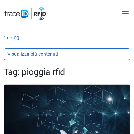
M
Blog
Visualizza più contenuti
Tag:
pioggia rfid