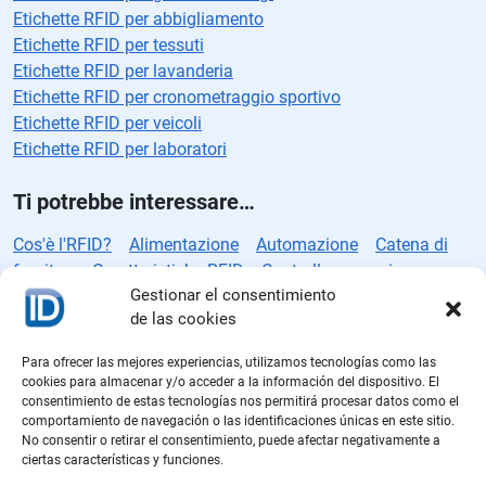
Etichette RFID per abbigliamento
Etichette RFID per tessuti
Etichette RFID per lavanderia
Etichette RFID per cronometraggio sportivo
Etichette RFID per veicoli
Etichette RFID per laboratori
Ti potrebbe interessare…
Cos'è l'RFID?
Alimentazione
Automazione
Catena di
fornitura
Caratteristiche RFID
Controllo accessi
Gestionar el consentimiento
Controllo qualità
Direttive RFID
Standard RFID
Etichette
de las cookies
intelligenti
Etichette RFID
Produzione RFID
iD
Industria
alimentare
Industria automobilistica
Inventario
Para ofrecer las mejores experiencias, utilizamos tecnologías como las
Logistica
Logistica farmaceutica
Protocolli RFID
Rain
cookies para almacenar y/o acceder a la información del dispositivo. El
RFID
Sicurezza
Sistema RFID
Soluzioni RFID
Vendita
consentimiento de estas tecnologías nos permitirá procesar datos como el
comportamiento de navegación o las identificaciones únicas en este sitio.
al dettaglio
Vendite
No consentir o retirar el consentimiento, puede afectar negativamente a
ciertas características y funciones.