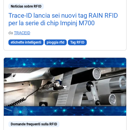
Noticias sobre RFID
Trace-ID lancia sei nuovi tag RAIN RFID
per la serie di chip Impinj M700
da
TRACEID
etichette intelligenti
pioggia rfid
Tag RFID
Domande frequenti sulla RFID