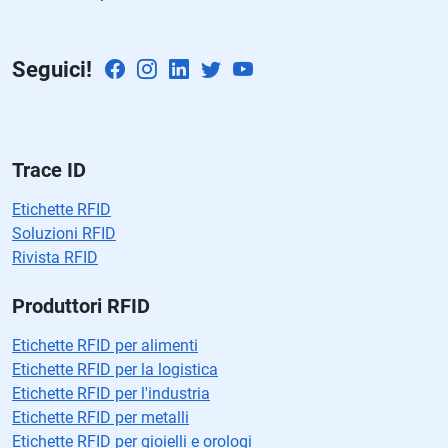
m
p
Seguici!
o
v
a
cí
o.
Trace ID
Etichette RFID
Soluzioni RFID
Rivista RFID
Produttori RFID
Etichette RFID per alimenti
Etichette RFID per la logistica
Etichette RFID per l'industria
Etichette RFID per metalli
Etichette RFID per gioielli e orologi