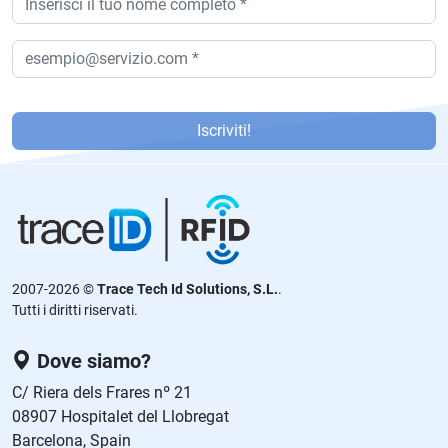
P
or
Iscriviti!
f
a
v
or
,
d
2007-2026 ©
Trace Tech Id Solutions, S.L.
.
ej
Tutti i diritti riservati.
a
e
Dove siamo?
st
C/ Riera dels Frares nº 21
e
08907 Hospitalet del Llobregat
c
Barcelona, Spain
a