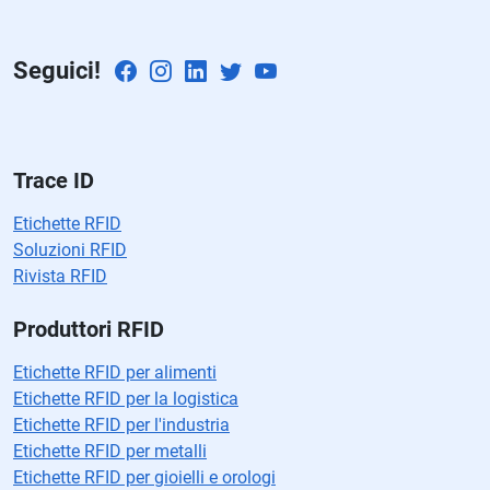
m
p
Seguici!
o
v
a
cí
o.
Trace ID
Etichette RFID
Soluzioni RFID
Rivista RFID
Produttori RFID
Etichette RFID per alimenti
Etichette RFID per la logistica
Etichette RFID per l'industria
Etichette RFID per metalli
Etichette RFID per gioielli e orologi