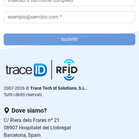
P
or
Iscriviti!
f
a
v
or
,
d
2007-2026 ©
Trace Tech Id Solutions, S.L.
.
ej
Tutti i diritti riservati.
a
e
Dove siamo?
st
C/ Riera dels Frares nº 21
e
08907 Hospitalet del Llobregat
c
Barcelona, Spain
a