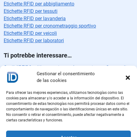
Etichette RFID per abbigliamento
Etichette RFID per tessuti
Etichette RFID per lavanderia
Etichette RFID per cronometraggio sportivo
Etichette RFID per veicoli
Etichette RFID per laboratori
Ti potrebbe interessare…
Cos'è l'RFID?
Alimentazione
Automazione
Catena di
Gestionar el consentimiento
fornitura
Caratteristiche RFID
Controllo accessi
de las cookies
Controllo qualità
Direttive RFID
Standard RFID
Etichette
intelligenti
Etichette RFID
Produzione RFID
iD
Industria
Para ofrecer las mejores experiencias, utilizamos tecnologías como las
alimentare
Industria automobilistica
Inventario
cookies para almacenar y/o acceder a la información del dispositivo. El
Logistica
Logistica farmaceutica
Protocolli RFID
Rain
consentimiento de estas tecnologías nos permitirá procesar datos como el
comportamiento de navegación o las identificaciones únicas en este sitio.
RFID
Sicurezza
Sistema RFID
Soluzioni RFID
Vendita
No consentir o retirar el consentimiento, puede afectar negativamente a
al dettaglio
Vendite
ciertas características y funciones.