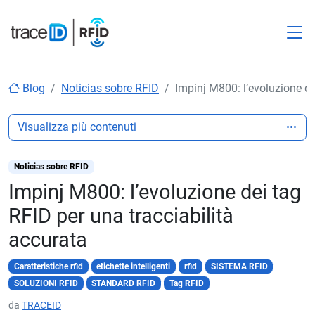
M
Blog
Noticias sobre RFID
Impinj M800: l’evoluzione de
Visualizza più contenuti
Noticias sobre RFID
Impinj M800: l’evoluzione dei tag
RFID per una tracciabilità
accurata
Caratteristiche rfid
etichette intelligenti
rfid
SISTEMA RFID
SOLUZIONI RFID
STANDARD RFID
Tag RFID
da
TRACEID