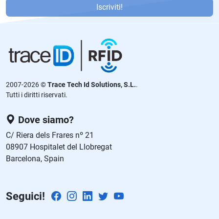
or
Iscriviti!
f
a
v
or
,
d
2007-2026 ©
Trace Tech Id Solutions, S.L.
.
ej
Tutti i diritti riservati.
a
e
Dove siamo?
st
C/ Riera dels Frares nº 21
e
08907 Hospitalet del Llobregat
c
Barcelona, Spain
a
m
p
Seguici!
o
v
a