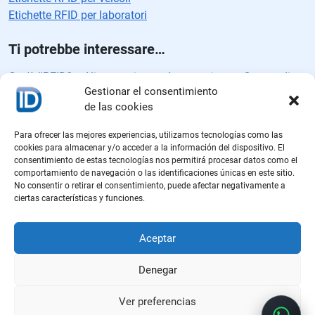
Etichette RFID per laboratori
Ti potrebbe interessare…
Cos'è l'RFID?
Alimentazione
Automazione
Catena di
Gestionar el consentimiento
fornitura
Caratteristiche RFID
Controllo accessi
de las cookies
Controllo qualità
Direttive RFID
Standard RFID
Etichette
intelligenti
Etichette RFID
Produzione RFID
iD
Industria
Para ofrecer las mejores experiencias, utilizamos tecnologías como las
alimentare
Industria automobilistica
Inventario
cookies para almacenar y/o acceder a la información del dispositivo. El
Logistica
Logistica farmaceutica
Protocolli RFID
Rain
consentimiento de estas tecnologías nos permitirá procesar datos como el
comportamiento de navegación o las identificaciones únicas en este sitio.
RFID
Sicurezza
Sistema RFID
Soluzioni RFID
Vendita
No consentir o retirar el consentimiento, puede afectar negativamente a
al dettaglio
Vendite
ciertas características y funciones.
Aceptar
Denegar
Ver preferencias