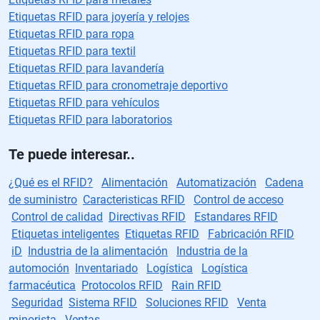
Etiquetas RFID para joyería y relojes
Etiquetas RFID para ropa
Etiquetas RFID para textil
Etiquetas RFID para lavandería
Etiquetas RFID para cronometraje deportivo
Etiquetas RFID para vehículos
Etiquetas RFID para laboratorios
Te puede interesar..
¿Qué es el RFID?
Alimentación
Automatización
Cadena
de suministro
Caracteristicas RFID
Control de acceso
Control de calidad
Directivas RFID
Estandares RFID
Etiquetas inteligentes
Etiquetas RFID
Fabricación RFID
iD
Industria de la alimentación
Industria de la
automoción
Inventariado
Logística
Logística
farmacéutica
Protocolos RFID
Rain RFID
Seguridad
Sistema RFID
Soluciones RFID
Venta
minorista
Ventas