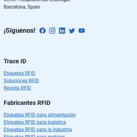
c
Barcelona, Spain
a
m
p
¡Síguenos!
o
v
a
cí
o.
Trace ID
Etiquetas RFID
Soluciones RFID
Revista RFID
Fabricantes RFID
Etiquetas RFID para alimentación
Etiquetas RFID para logística
Etiquetas RFID para la industria
Etiquetas RFID para metales