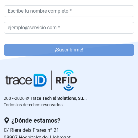
P
or
¡Suscríbirme!
f
a
v
or
,
d
2007-2026 ©
Trace Tech Id Solutions, S.L.
.
ej
Todos los derechos reservados.
a
e
¿Dónde estamos?
st
C/ Riera dels Frares nº 21
e
08907 Hospitalet del Llobregat