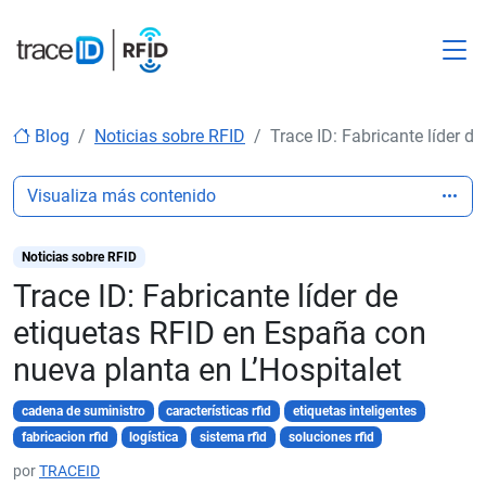
M
Blog
Noticias sobre RFID
Trace ID: Fabricante líder d
Visualiza más contenido
Noticias sobre RFID
Trace ID: Fabricante líder de
etiquetas RFID en España con
nueva planta en L’Hospitalet
cadena de suministro
características rfid
etiquetas inteligentes
fabricacion rfid
logística
sistema rfid
soluciones rfid
por
TRACEID