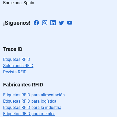
Barcelona, Spain
a
m
p
¡Síguenos!
o
v
a
cí
o.
Trace ID
Etiquetas RFID
Soluciones RFID
Revista RFID
Fabricantes RFID
Etiquetas RFID para alimentación
Etiquetas RFID para logística
Etiquetas RFID para la industria
Etiquetas RFID para metales