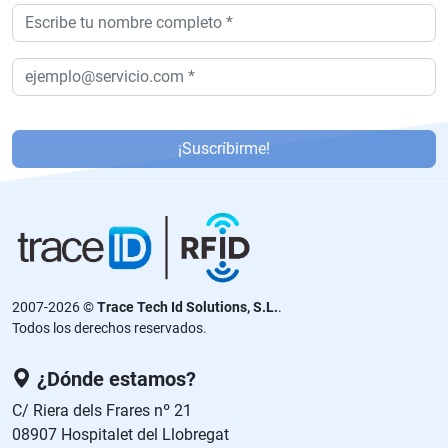
P
or
¡Suscríbirme!
f
a
v
or
,
d
2007-2026 ©
Trace Tech Id Solutions, S.L.
.
ej
Todos los derechos reservados.
a
e
¿Dónde estamos?
st
C/ Riera dels Frares nº 21
e
08907 Hospitalet del Llobregat
c