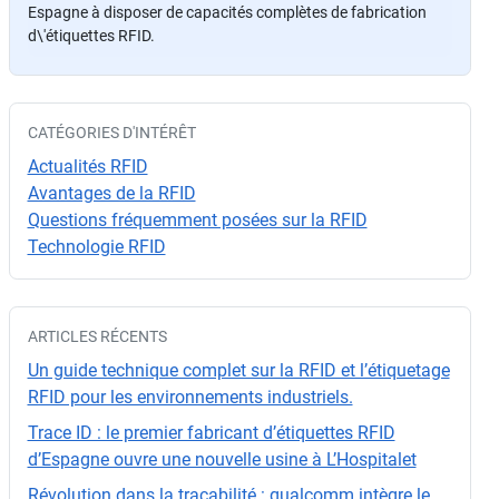
Espagne à disposer de capacités complètes de fabrication
a
d\'étiquettes RFID.
v
or
,
d
CATÉGORIES D'INTÉRÊT
ej
Actualités RFID
a
Avantages de la RFID
e
Questions fréquemment posées sur la RFID
st
Technologie RFID
e
c
a
ARTICLES RÉCENTS
m
p
Un guide technique complet sur la RFID et l’étiquetage
o
RFID pour les environnements industriels.
v
Trace ID : le premier fabricant d’étiquettes RFID
a
d’Espagne ouvre une nouvelle usine à L’Hospitalet
cí
Révolution dans la traçabilité : qualcomm intègre le