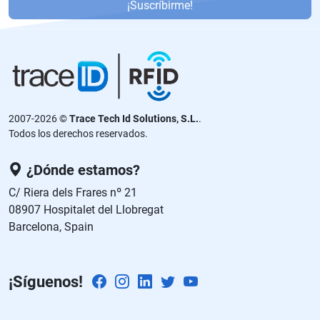
or
¡Suscríbirme!
f
a
v
or
,
d
2007-2026 ©
Trace Tech Id Solutions, S.L.
.
ej
Todos los derechos reservados.
a
e
¿Dónde estamos?
st
C/ Riera dels Frares nº 21
e
08907 Hospitalet del Llobregat
c
Barcelona, Spain
a
m
p
¡Síguenos!
o
v
a