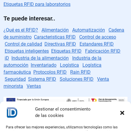
Etiquetas RFID para laboratorios
Te puede interesar..
¿Qué es el RFID?
Alimentación
Automatización
Cadena
de suministro
Caracteristicas RFID
Control de acceso
Control de calidad
Directivas RFID
Estandares RFID
Etiquetas inteligentes
Etiquetas RFID
Fabricación RFID
iD
Industria de la alimentación
Industria de la
automoción
Inventariado
Logística
Logística
farmacéutica
Protocolos RFID
Rain RFID
Seguridad
Sistema RFID
Soluciones RFID
Venta
minorista
Ventas
Gestionar el consentimiento
de las cookies
Fabricante de etiquetas RFID
Para ofrecer las mejores experiencias, utilizamos tecnologías como las