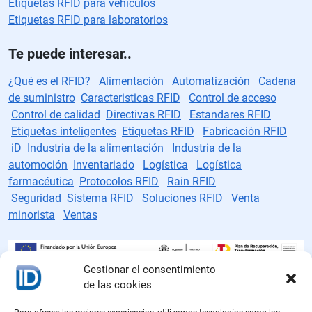
Etiquetas RFID para vehículos
Etiquetas RFID para laboratorios
Te puede interesar..
¿Qué es el RFID?
Alimentación
Automatización
Cadena
de suministro
Caracteristicas RFID
Control de acceso
Control de calidad
Directivas RFID
Estandares RFID
Etiquetas inteligentes
Etiquetas RFID
Fabricación RFID
iD
Industria de la alimentación
Industria de la
automoción
Inventariado
Logística
Logística
farmacéutica
Protocolos RFID
Rain RFID
Seguridad
Sistema RFID
Soluciones RFID
Venta
minorista
Ventas
Gestionar el consentimiento
de las cookies
Fabricante de etiquetas RFID