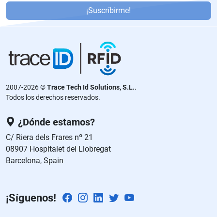
or
¡Suscríbirme!
f
a
v
or
,
d
2007-2026 ©
Trace Tech Id Solutions, S.L.
.
ej
Todos los derechos reservados.
a
e
¿Dónde estamos?
st
C/ Riera dels Frares nº 21
e
08907 Hospitalet del Llobregat
c
Barcelona, Spain
a
m
p
¡Síguenos!
o
v