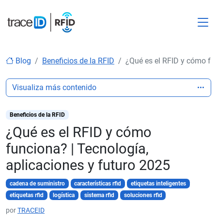
M
Blog
Beneficios de la RFID
¿Qué es el RFID y cómo fun
Visualiza más contenido
Beneficios de la RFID
¿Qué es el RFID y cómo
funciona? | Tecnología,
aplicaciones y futuro 2025
cadena de suministro
características rfid
etiquetas inteligentes
etiquetas rfid
logística
sistema rfid
soluciones rfid
por
TRACEID