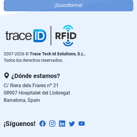
or
¡Suscríbirme!
f
a
v
or
,
d
2007-2026 ©
Trace Tech Id Solutions, S.L.
.
ej
Todos los derechos reservados.
a
e
¿Dónde estamos?
st
C/ Riera dels Frares nº 21
e
08907 Hospitalet del Llobregat
c
Barcelona, Spain
a
m
p
¡Síguenos!
o
v