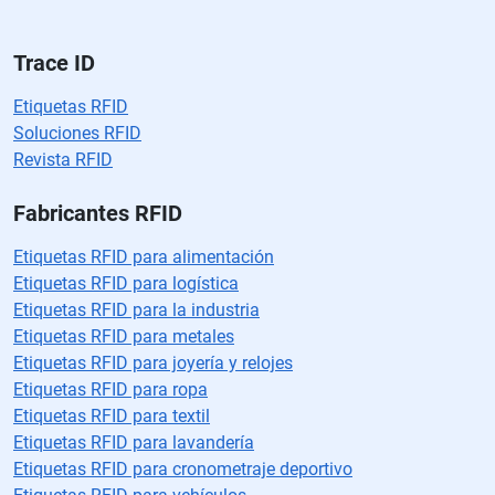
a
cí
o.
Trace ID
Etiquetas RFID
Soluciones RFID
Revista RFID
Fabricantes RFID
Etiquetas RFID para alimentación
Etiquetas RFID para logística
Etiquetas RFID para la industria
Etiquetas RFID para metales
Etiquetas RFID para joyería y relojes
Etiquetas RFID para ropa
Etiquetas RFID para textil
Etiquetas RFID para lavandería
Etiquetas RFID para cronometraje deportivo