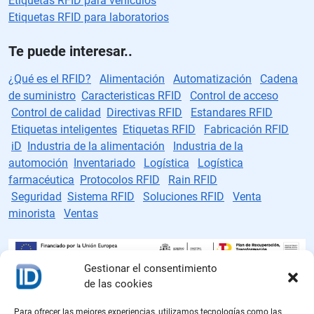
Etiquetas RFID para vehículos
Etiquetas RFID para laboratorios
Te puede interesar..
¿Qué es el RFID?
Alimentación
Automatización
Cadena
de suministro
Caracteristicas RFID
Control de acceso
Control de calidad
Directivas RFID
Estandares RFID
Etiquetas inteligentes
Etiquetas RFID
Fabricación RFID
iD
Industria de la alimentación
Industria de la
automoción
Inventariado
Logística
Logística
farmacéutica
Protocolos RFID
Rain RFID
Seguridad
Sistema RFID
Soluciones RFID
Venta
minorista
Ventas
Gestionar el consentimiento
de las cookies
Fabricante de etiquetas RFID
Para ofrecer las mejores experiencias, utilizamos tecnologías como las