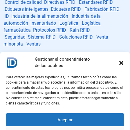
Control de calidad
Directivas RFID
Estandares RFID
Etiquetas inteligentes
Etiquetas RFID
Fabricación RFID
iD
Industria de la alimentación
Industria de la
automoción
Inventariado
Logística
Logística
farmacéutica
Protocolos RFID
Rain RFID
Seguridad
Sistema RFID
Soluciones RFID
Venta
minorista
Ventas
Gestionar el consentimiento
de las cookies
Fabricante de etiquetas RFID
Para ofrecer las mejores experiencias, utilizamos tecnologías como las
cookies para almacenar y/o acceder a la información del dispositivo. El
consentimiento de estas tecnologías nos permitirá procesar datos como el
Políticas de cookies
comportamiento de navegación o las identificaciones únicas en este sitio.
No consentir o retirar el consentimiento, puede afectar negativamente a
Política de privacidad
ciertas características y funciones.
Aviso legal
Aceptar
Política de calidad