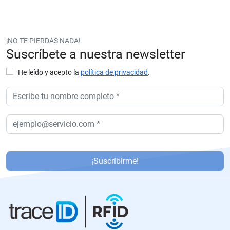
¡NO TE PIERDAS NADA!
Suscríbete a nuestra newsletter
He leído y acepto la
política de privacidad
.
P
or
¡Suscríbirme!
f
a
v
or
,