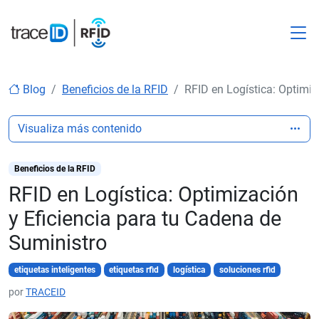
M
Blog
Beneficios de la RFID
RFID en Logística: Optimiz
Visualiza más contenido
Beneficios de la RFID
RFID en Logística: Optimización
y Eficiencia para tu Cadena de
Suministro
etiquetas inteligentes
etiquetas rfid
logística
soluciones rfid
por
TRACEID