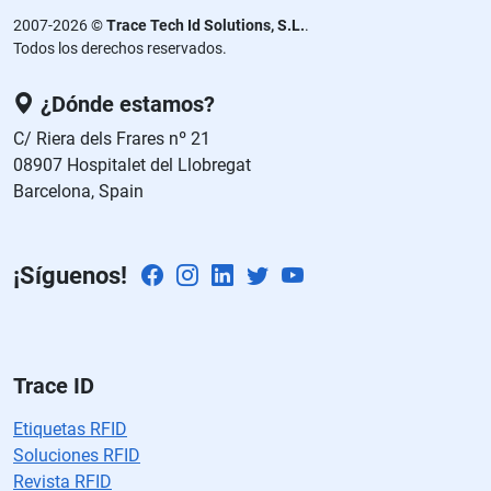
d
2007-2026 ©
Trace Tech Id Solutions, S.L.
.
ej
Todos los derechos reservados.
a
e
¿Dónde estamos?
st
C/ Riera dels Frares nº 21
e
08907 Hospitalet del Llobregat
c
Barcelona, Spain
a
m
p
¡Síguenos!
o
v
a
cí
o.
Trace ID
Etiquetas RFID
Soluciones RFID
Revista RFID