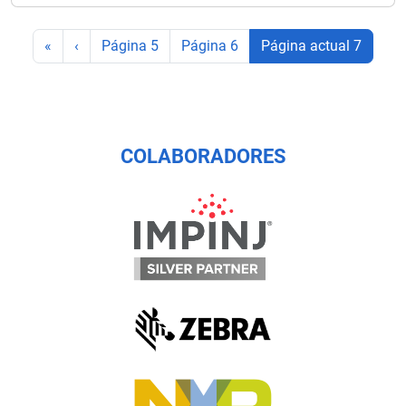
«
‹
Página
5
Página
6
Página actual
7
COLABORADORES