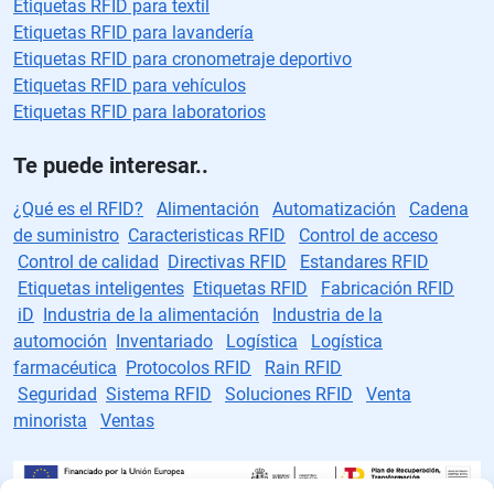
Etiquetas RFID para textil
Etiquetas RFID para lavandería
Etiquetas RFID para cronometraje deportivo
Etiquetas RFID para vehículos
Etiquetas RFID para laboratorios
Te puede interesar..
¿Qué es el RFID?
Alimentación
Automatización
Cadena
de suministro
Caracteristicas RFID
Control de acceso
Control de calidad
Directivas RFID
Estandares RFID
Etiquetas inteligentes
Etiquetas RFID
Fabricación RFID
iD
Industria de la alimentación
Industria de la
automoción
Inventariado
Logística
Logística
farmacéutica
Protocolos RFID
Rain RFID
Seguridad
Sistema RFID
Soluciones RFID
Venta
minorista
Ventas