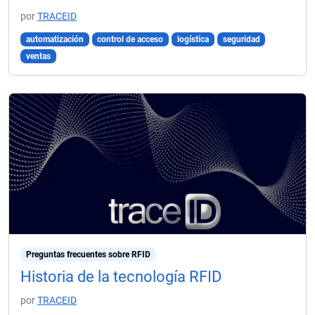
por
TRACEID
automatización
control de acceso
logística
seguridad
ventas
Preguntas frecuentes sobre RFID
Historia de la tecnología RFID
por
TRACEID