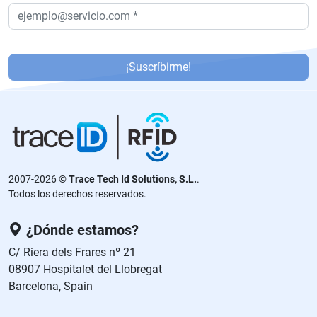
P
or
¡Suscríbirme!
f
a
v
or
,
d
2007-2026 ©
Trace Tech Id Solutions, S.L.
.
ej
Todos los derechos reservados.
a
e
¿Dónde estamos?
st
C/ Riera dels Frares nº 21
e
08907 Hospitalet del Llobregat
c
Barcelona, Spain
a
m