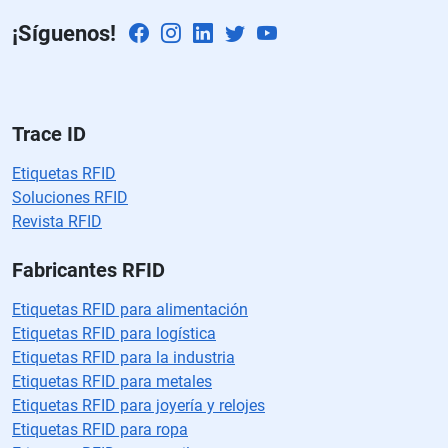
p
¡Síguenos!
o
v
a
cí
o.
Trace ID
Etiquetas RFID
Soluciones RFID
Revista RFID
Fabricantes RFID
Etiquetas RFID para alimentación
Etiquetas RFID para logística
Etiquetas RFID para la industria
Etiquetas RFID para metales
Etiquetas RFID para joyería y relojes
Etiquetas RFID para ropa