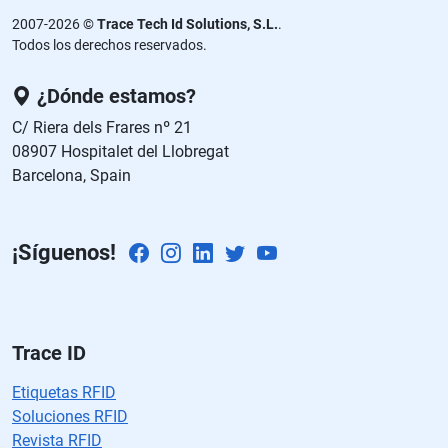
d
2007-2026 ©
Trace Tech Id Solutions, S.L.
.
ej
Todos los derechos reservados.
a
e
¿Dónde estamos?
st
C/ Riera dels Frares nº 21
e
08907 Hospitalet del Llobregat
c
Barcelona, Spain
a
m
p
¡Síguenos!
o
v
a
cí
o.
Trace ID
Etiquetas RFID
Soluciones RFID
Revista RFID