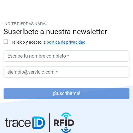
¡NO TE PIERDAS NADA!
Suscríbete a nuestra newsletter
He leído y acepto la
política de privacidad
.
P
or
¡Suscríbirme!
f
a
v
or
,