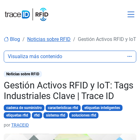
M
Blog
Noticias sobre RFID
Gestión Activos RFID y IoT: 
Visualiza más contenido
Noticias sobre RFID
Gestión Activos RFID y IoT: Tags
Industriales Clave | Trace ID
cadena de suministro
características rfid
etiquetas inteligentes
etiquetas rfid
rfid
sistema rfid
soluciones rfid
por
TRACEID