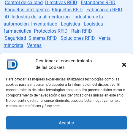
Control de calidad
Directivas RFID
Estandares RFID
Etiquetas inteligentes
Etiquetas RFID
Fabricación RFID
iD
Industria de la alimentación
Industria de la
automoción
Inventariado
Logística
Logística
farmacéutica
Protocolos RFID
Rain RFID
Seguridad
Sistema RFID
Soluciones RFID
Venta
minorista
Ventas
Gestionar el consentimiento
de las cookies
Fabricante de etiquetas RFID
Para ofrecer las mejores experiencias, utilizamos tecnologías como las
cookies para almacenar y/o acceder a la información del dispositivo. El
consentimiento de estas tecnologías nos permitirá procesar datos como el
Políticas de cookies
comportamiento de navegación o las identificaciones únicas en este sitio.
No consentir o retirar el consentimiento, puede afectar negativamente a
Política de privacidad
ciertas características y funciones.
Aviso legal
Aceptar
Política de calidad