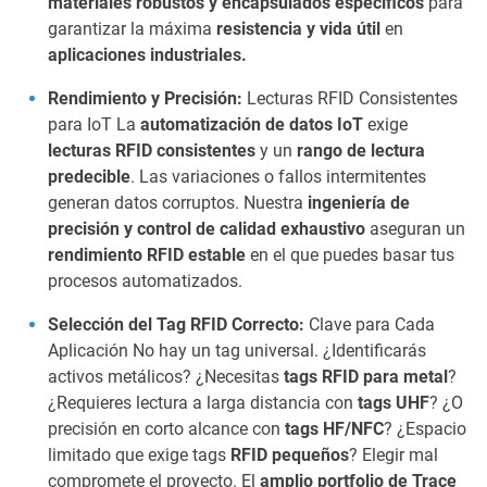
materiales robustos y encapsulados específicos
para
garantizar la máxima
resistencia y vida útil
en
aplicaciones industriales.
Rendimiento y Precisión:
Lecturas RFID Consistentes
para IoT La
automatización de datos IoT
exige
lecturas RFID consistentes
y un
rango de lectura
predecible
. Las variaciones o fallos intermitentes
generan datos corruptos. Nuestra
ingeniería de
precisión y control de calidad exhaustivo
aseguran un
rendimiento RFID estable
en el que puedes basar tus
procesos automatizados.
Selección del Tag RFID Correcto:
Clave para Cada
Aplicación No hay un tag universal. ¿Identificarás
activos metálicos? ¿Necesitas
tags RFID para metal
?
¿Requieres lectura a larga distancia con
tags UHF
? ¿O
precisión en corto alcance con
tags HF/NFC
? ¿Espacio
limitado que exige tags
RFID pequeños
? Elegir mal
compromete el proyecto. El
amplio portfolio de Trace