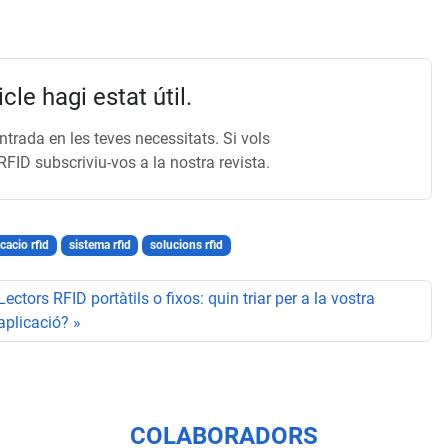
le hagi estat útil.
trada en les teves necessitats. Si vols
RFID subscriviu-vos a la nostra revista.
icacio rfid
sistema rfid
solucions rfid
Lectors RFID portàtils o fixos: quin triar per a la vostra
aplicació?
COLABORADORS