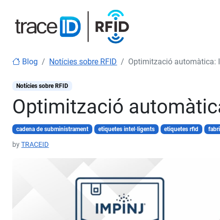
Blog
Notícies sobre RFID
Optimització automàtica:
Notícies sobre RFID
Optimització automàtic
cadena de subministrament
etiquetes intel·ligents
etiquetes rfid
fabr
by
TRACEID