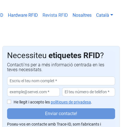
ID
Hardware RFID
Revista RFID
Nosaltres
Català
Necessiteu
etiquetes RFID
?
Contacti'ns per a més informació centrada en les
teves necessitats.
He llegit i accepto les
polítiques de privadesa
.
P
Enviar contacte!
or
Poseu-vos en contacte amb Trace-ID, som fabricants i
f