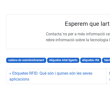
Esperem que lartic
Contacta´ns per a més informació cen
rebre informació sobre la tecnologia 
cadena de subministrament
etiquetes intel·ligents
etiquetes rfid
fabr
Etiquetes RFID: Què són i quines són les seves
aplicacions