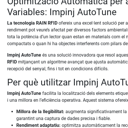
Optimització Automàtica per a
Variables: Impinj AutoTune
La tecnologia RAIN RFID
ofereix una excel·lent solució per a
rendiment pot veure’s afectat per diversos factors ambiental
tota la potència d’un lector quan estan en materials com el m
compactats o quan hi ha objectes interferents com pilars de
Impinj AutoTune
és una solució innovadora que resol aquest
RFID
mitjançant un algoritme avançat que ajusta automàticam
recepció del senyal, fins i tot en condicions difícils.
Per què utilitzar Impinj Auto
Impinj AutoTune
facilita la localització dels elements etiqu
i una millora en l’eficiència operativa. Aquest sistema ofere
Millora de la llegibilitat:
augmenta significativament la c
garantint una captura de dades precisa i fiable.
Rendiment adaptatiu:
optimitza automàticament la recep