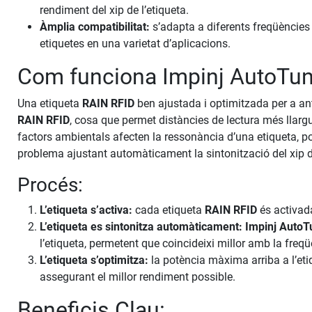
rendiment del xip de l’etiqueta.
Àmplia compatibilitat:
s’adapta a diferents freqüències
etiquetes en una varietat d’aplicacions.
Com funciona Impinj AutoTu
Una etiqueta
RAIN RFID
ben ajustada i optimitzada per a an
RAIN RFID
, cosa que permet distàncies de lectura més llarg
factors ambientals afecten la ressonància d’una etiqueta, pot 
problema ajustant automàticament la sintonització del xip de 
Procés:
L’etiqueta s’activa:
cada etiqueta
RAIN RFID
és activada
L’etiqueta es sintonitza automàticament:
Impinj AutoT
l’etiqueta, permetent que coincideixi millor amb la freqü
L’etiqueta s’optimitza:
la potència màxima arriba a l’eti
assegurant el millor rendiment possible.
Beneficis Clau: