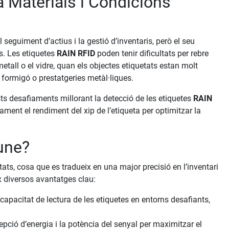
 Materials i Condicions
l seguiment d’actius i la gestió d’inventaris, però el seu
s. Les etiquetes
RAIN RFID
poden tenir dificultats per rebre
etall o el vidre, quan els objectes etiquetats estan molt
 formigó o prestatgeries metàl·liques.
s desafiaments millorant la detecció de les etiquetes
RAIN
ent el rendiment del xip de l’etiqueta per optimitzar la
Tune?
etats, cosa que es tradueix en una major precisió en l’inventari
ix diversos avantatges clau:
apacitat de lectura de les etiquetes en entorns desafiants,
ció d’energia i la potència del senyal per maximitzar el