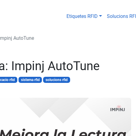
Etiquetes RFID
Solucions RF
 Impinj AutoTune
a: Impinj AutoTune
icacio rfid
sistema rfid
solucions rfid