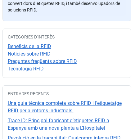
convertidors d´etiquetes RFID, i també desenvolupadors de
a
solucions RFID.
v
or
,
d
CATEGORIES D'INTERÈS
ej
Beneficis de la RFID
a
Notícies sobre RFID
e
Preguntes freqüents sobre RFID
st
Tecnología RFID
e
c
a
ENTRADES RECENTS
m
p
Una guia tècnica completa sobre RFID i l’etiquetatge
o
RFID per a entorns industrials.
v
Trace ID: Principal fabricant d’etiquetes RFID a
a
Espanya amb una nova planta a L’Hospitalet
cí
Revolució en la traçabilitat: Qualcomm integra RFID