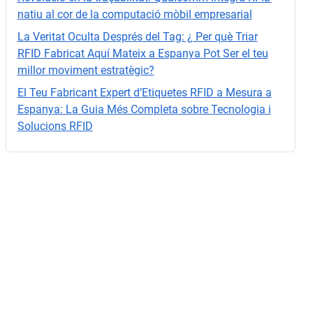
o.
natiu al cor de la computació mòbil empresarial
La Veritat Oculta Després del Tag: ¿ Per què Triar
RFID Fabricat Aquí Mateix a Espanya Pot Ser el teu
millor moviment estratègic?
El Teu Fabricant Expert d’Etiquetes RFID a Mesura a
Espanya: La Guia Més Completa sobre Tecnologia i
Solucions RFID